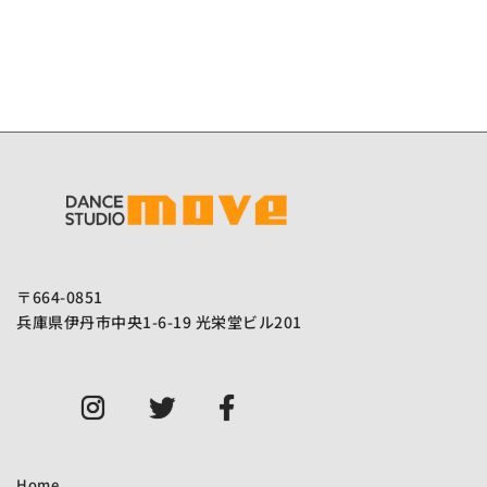
ゲ
ー
シ
ョ
ン
〒664-0851
兵庫県伊丹市中央1-6-19 光栄堂ビル201
Instagram
Twitter
Facebook
LINE
Home