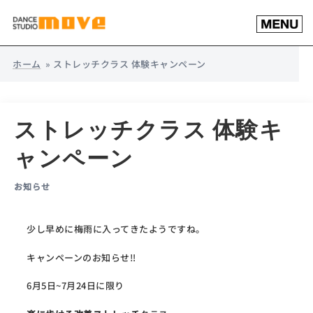
コ
ト
ン
グ
テ
ル
ン
メ
ホーム
»
ストレッチクラス 体験キャンペーン
ツ
ニ
へ
ュ
ス
ー
キ
ストレッチクラス 体験キ
ッ
プ
ャンペーン
お知らせ
少し早めに梅雨に入ってきたようですね。
キャンペーンのお知らせ‼️
6月5日~7月24日に限り