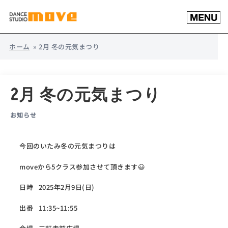
コ
ト
ン
グ
テ
ル
ン
メ
ホーム
»
2月 冬の元気まつり
ツ
ニ
へ
ュ
ス
ー
キ
2月 冬の元気まつり
ッ
プ
お知らせ
今回のいたみ冬の元気まつりは
moveから5クラス参加させて頂きます😃
日時 2025年2月9日(日)
出番 11:35~11:55