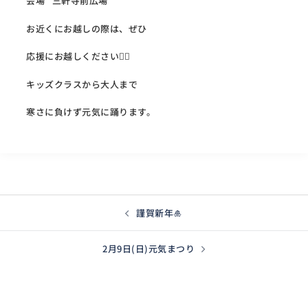
会場 三軒寺前広場
お近くにお越しの際は、ぜひ
応援にお越しください🙇‍♂️
キッズクラスから大人まで
寒さに負けず元気に踊ります。
投
謹賀新年🎍
稿
ナ
2月9日(日)元気まつり
ビ
ゲ